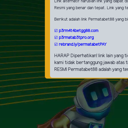
Link alternatif haruslah link yang dapat d
Resmi yang benar dan tepat. Link yang ter
Berikut adalah link Permatabet88 yang bi
☑️
p3rm4t4betgg88.com
☑️
p3rmatab3tpro.org
☑️
rebrand.ly/permatabetPAY
HARAP Diperhatikan! link lain yang 
kami tidak bertanggung jawab atas t
RESMI Permatabet88 adalah yang tert