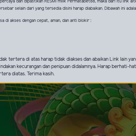
ipercaya dan dipastikan RESMI milik Permatabet88, maka dari itu link alte
sebar selain dari yang tersedia disini harap diabaikan. Dibawah ini ada
sa di akses dengan cepat, aman, dan anti blokir :
tidak tertera di atas harap tidak diakses dan abaikan Link lain
indakan kecurangan dan penipuan didalamnya. Harap berhati-hati 
era diatas. Terima kasih.