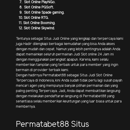
7. Slot Online PlayNGo.
8. Slot Online PGSoft.
9. Slot Online Spade gaming.
10. Slot Online RTG.
11. Slot Online Booming.
12. Slot Online Skywind.
Tentunya sebagai Situs Judi Online yang lengkap dan terpercaya kami
juga Hadir dilengkapi berbagai kemudahan yang bisa Anda akses
dengan mudah dan cepat. Namun yang lebih pentingnya adalah Anda
dapat memainkan seluruh permainan Judi Slot online 24 Jam ini
dengan menggunakan perangkat apapun. Karena, kami selalu
memberikan tampilan yang terbaik untuk para member yang ingin
bermain di provider terbaik kami.
Dengan hadirnya Permatabet88 sebagai Situs Judi Slot Online
Terpercaya di Indonesia, kini Anda sudah tidak perlu lagi susah payah
mencari agen yang mempunyai banyak pilihan permainan dan yang
paling penting Terpercaya. Jadi, Anda dapat membuktikan langsung
dengan melakukan pendaftaran langsung di Permatabet88 yang
senantiasa selalu memberikan keuntungan yang luar biasa untuk para
membernya.
Permatabet88 Situs