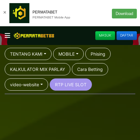
×
PERMATABET
Download
PERMATABET Mobile App
MASUK
DAFTAR
TENTANG KAMI
MOBILE
Phising
KALKULATOR MIX PARLAY
Cara Betting
video-website
RTP LIVE SLOT