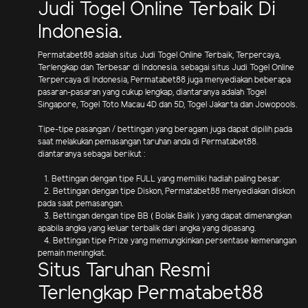
Judi Togel Online Terbaik Di
Indonesia.
Permatabet88 adalah situs Judi Togel Online Terbaik, Terpercaya,
Terlengkap dan Terbesar di Indonesia. sebagai situs Judi Togel Online
Terpercaya di Indonesia, Permatabet88 juga menyediakan beberapa
pasaran-pasaran yang cukup lengkap, diantaranya adalah Togel
Singapore, Togel Toto Macau 4D dan 5D, Togel Jakarta dan Jowopools.
Tipe-tipe pasangan / bettingan yang beragam juga dapat dipilih pada
saat melakukan pemasangan taruhan anda di Permatabet88.
diantaranya sebagai berikut :
1. Bettingan dengan tipe FULL yang memiliki hadiah paling besar.
2. Bettingan dengan tipe Diskon, Permatabet88 menyediakan diskon
pada saat pemasangan.
3. Bettingan dengan tipe BB ( Bolak Balik ) yang dapat dimenangkan
apabila angka yang keluar terbalik dari angka yang dipasang.
4. Bettingan tipe Prize yang memungkinkan persentase kemenangan
pemain meningkat.
Situs Taruhan Resmi
Terlengkap Permatabet88