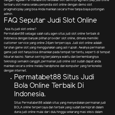
Jangan ragukan Permatabet88 sediakan slot demo pragmatic play judi online
terbaru slot mania selaku penyedia slot online dengan demo slot
pragmaticplay yang bisa Anda mainkan secara free tanpa biaya potongan
admin.
FAQ Seputar Judi Slot Online
Apa itu judi slot online?
Permatabet88 sebagai salah satu agen situs judi slot online terbaik di
Indonesia dengan banyak pilihan provider slot online, dimana memiliki
customer service yang online 24jam terpercaya. Judi slot online adalah
taruhan game slot yang menggunakan uang asli rupiah. Awalnya permainan
game judi slot hanya bisa dimainkan pada tempat tertentu, seperti di tempat
hiburan kasino. Namun seiring berjalannya waktu dan berkembangnya
teknologi semakin canggih, permainan judi online slot sudah dapat anda
mainkan secara online melalui handphone dan komputer yang terkoneksi
dengan internet.
Permatabet88 Situs Judi
Bola Online Terbaik Di
Indonesia.
Situs Permatabet88 adalah situs yang menyediakan permainan judi
BOLA online terpercaya dan terbaik yang sudah berkiprah dalam
dunia judi online mulai dari dulu hingga sekarang masi eksis dalam