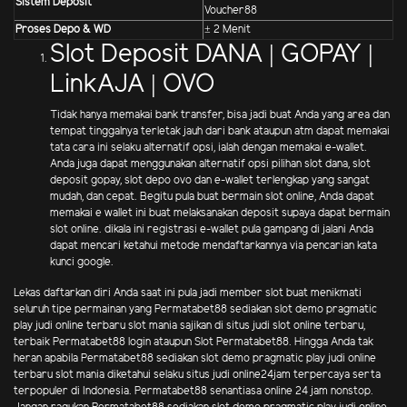
Sistem Deposit
Voucher88
Proses Depo & WD
± 2 Menit
Slot Deposit DANA | GOPAY |
LinkAJA | OVO
Tidak hanya memakai bank transfer, bisa jadi buat Anda yang area dan
tempat tinggalnya terletak jauh dari bank ataupun atm dapat memakai
tata cara ini selaku alternatif opsi, ialah dengan memakai e-wallet.
Anda juga dapat menggunakan alternatif opsi pilihan slot dana, slot
deposit gopay, slot depo ovo dan e-wallet terlengkap yang sangat
mudah, dan cepat. Begitu pula buat bermain slot online, Anda dapat
memakai e wallet ini buat melaksanakan deposit supaya dapat bermain
slot online. dikala ini registrasi e-wallet pula gampang di jalani Anda
dapat mencari ketahui metode mendaftarkannya via pencarian kata
kunci google.
Lekas daftarkan diri Anda saat ini pula jadi member slot buat menikmati
seluruh tipe permainan yang Permatabet88 sediakan slot demo pragmatic
play judi online terbaru slot mania sajikan di situs judi slot online terbaru,
terbaik Permatabet88 login ataupun Slot Permatabet88. Hingga Anda tak
heran apabila Permatabet88 sediakan slot demo pragmatic play judi online
terbaru slot mania diketahui selaku situs judi online24jam terpercaya serta
terpopuler di Indonesia. Permatabet88 senantiasa online 24 jam nonstop.