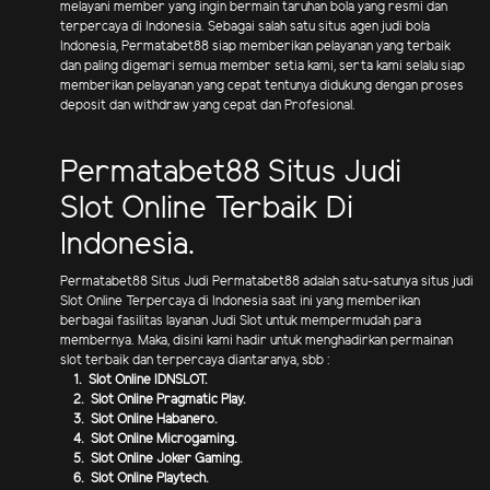
melayani member yang ingin bermain taruhan bola yang resmi dan
terpercaya di Indonesia. Sebagai salah satu situs agen judi bola
Indonesia, Permatabet88 siap memberikan pelayanan yang terbaik
dan paling digemari semua member setia kami, serta kami selalu siap
memberikan pelayanan yang cepat tentunya didukung dengan proses
deposit dan withdraw yang cepat dan Profesional.
Permatabet88 Situs Judi
Slot Online Terbaik Di
Indonesia.
Permatabet88 Situs Judi Permatabet88 adalah satu-satunya situs judi
Slot Online Terpercaya di Indonesia saat ini yang memberikan
berbagai fasilitas layanan Judi Slot untuk mempermudah para
membernya. Maka, disini kami hadir untuk menghadirkan permainan
slot terbaik dan terpercaya diantaranya, sbb :
1. Slot Online IDNSLOT.
2. Slot Online Pragmatic Play.
3. Slot Online Habanero.
4. Slot Online Microgaming.
5. Slot Online Joker Gaming.
6. Slot Online Playtech.