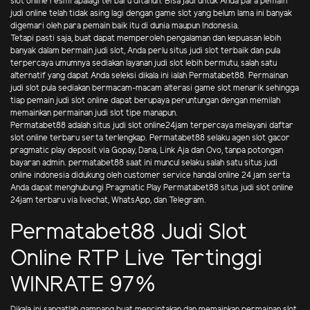
slot online resmi apalagi terbaru ditahun. Bisa jadi untuk Anda para pemain
judi online telah tidak asing lagi dengan game slot yang belum lama ini banyak
digemari oleh para pemain baik itu di dunia maupun Indonesia.
Tetapi pasti saja, buat dapat memperoleh pengalaman dan kepuasan lebih
banyak dalam bermain judi slot, Anda perlu situs judi slot terbaik dan pula
terpercaya umumnya sediakan layanan judi slot lebih bermutu, salah satu
alternatif yang dapat Anda seleksi dikala ini ialah Permatabet88. Permainan
judi slot pula sediakan bermacam-macam alterasi game slot menarik sehingga
tiap pemain judi slot online dapat berupaya peruntungan dengan memilah
memainkan permainan judi slot tipe manapun.
Permatabet88 adalah situs judi slot online24jam terpercaya melayani daftar
slot online terbaru serta terlengkap. Permatabet88 selaku agen slot gacor
pragmatic play deposit via Gopay, Dana, Link Aja dan Ovo, tanpa potongan
bayaran admin. permatabet88 saat ini muncul selaku salah satu situs judi
online indonesia didukung oleh customer service handal online 24 jam serta
Anda dapat menghubungi Pragmatic Play Permatabet88 situs judi slot online
24jam terbaru via livechat, WhatsApp, dan Telegram.
Permatabet88 Judi Slot
Online RTP Live Tertinggi
WINRATE 97%
Dikala ini sangatlah gampang buat menciptakan dan memainkan permainan slot