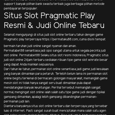
support banyak pilihan bank swasta terbaik juga berbagai pilihan metode
pembayaran terpopuler.
Situs Slot Pragmatic Play
Resmi & Judi Online Tebaru
Selamat mengunjungi di situs judi slot online terbaru tahun dengan game
Pragmatic play terpercaya
https://permataku88.com
, cuma disini tempat
bermain taruhan judi online sangat nyaman dan aman.
Permatabet88 senantiasa jadi opsi sangat utama untuk segala pecinta judi
slot online. Permatabet88 Selaku situs slot resmi Indonesia, Pragmatic situs
judi slot online 24jam terbaru sediakan ribuan tipe game slot winrate besar
yang dapat Anda mainkan sepuasnya.
Dari tahun ke tahun, permainan slot online senantiasa jadi game judi kesukaan
yang banyak dimainkan para petaruh. Terlebih belum lama ini permainan slot
online begitu terkenal di bermacam golongan masyarakat, memanglah game
mesin slot ini tidak hanya sangat seru buat dimainkan pula dapat
mendatangkan banyak keuntungan. Perihal tersebut memanglah sangat
normal, mengingat slot online ialah salah satu tipe game judi dengan tipikal
gampang dimainkan, apalagi lebih gampang dibandingkan permainan-
permainan judi lain.
Diantara banyaknya situs slot online terbaru dan terpercaya yang tersebar
luas di internet. Pasti sangat susah buat menciptakan mana salah satu agen