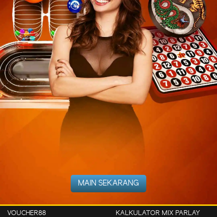
MAIN SEKARANG
VOUCHER88
KALKULATOR MIX PARLAY