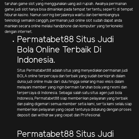
taruhan game slot yang menggunakan uang asli rupiah. Awalnya permainan
game judi slot hanya bisa dimainkan pada tempat tertentu, seperti di tempat
hiburan kasino. Namun seiring berjalannya waktu dan berkembangnya
teknologi semakin canggih, permainan judi online slot sudah dapat anda
mainkan secara online melalui handphone dan komputer yang terkoneksi
dengan internet.
Permatabet88 Situs Judi
Bola Online Terbaik Di
Indonesia.
Situs Permatabet88 adalah situs yang menyediakan permainan judi
BOLA online terpercaya dan terbaik yang sudah berkiprah dalam
dunia judi online mulai dari dulu hingga sekarang masi eksis dalam
melayani member yang ingin bermain taruhan bola yang resmi dan
terpercaya di Indonesia. Sebagai salah satu situs agen judi bola
Indonesia, Permatabet88 siap memberikan pelayanan yang terbaik
dan paling digemari semua member setia kami, serta kami selalu siap
memberikan pelayanan yang cepat tentunya didukung dengan proses
deposit dan withdraw yang cepat dan Profesional.
Permatabet88 Situs Judi