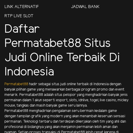
LINK ALTERNATIF
JADWAL BANK
RTP LIVE SLOT
Daftar
Permatabet88 Situs
Judi Online Terbaik Di
Indonesia
Permatabet88
hadir sebagai situs judi online terbaik di Indonesia dengan
banyak pilihan game yang menawarkan berbagai program promo dan event
menarik. Permatabet88 adalah situs pelopor yang menghadirkan banyak jenis
permainan dalam 1 akun seperti esport, slots, idnlive, togel, live casino, mickey
mouse, tangkas dan masih banyak game seru lainnya.
Permatabet88 menghadirkan pengalaman seru bermain kedalam game
dengan tampilan grafik yang modern yang akan menambah keseruan sensasi
permainan. Teknologi terbaru dan terdepan dikerjakan oleh tim yang ahli dan
profesional di bidangnya yang akan menjamin permainan lebih aman dan
nyaman. Setiap proses transaksi di Permatabet88 lebih cepat karena di