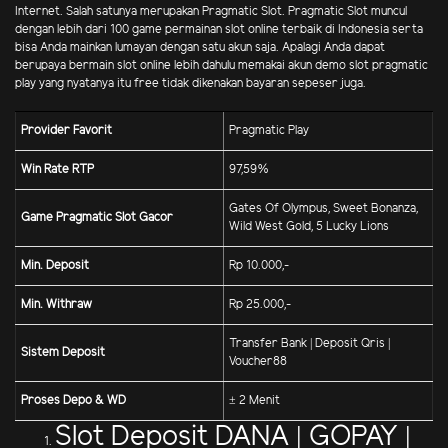
Internet. Salah satunya merupakan Pragmatic Slot. Pragmatic Slot muncul
dengan lebih dari 100 game permainan slot online terbaik di Indonesia serta
bisa Anda mainkan lumayan dengan satu akun saja. Apalagi Anda dapat
berupaya bermain slot online lebih dahulu memakai akun demo slot pragmatic
play yang nyatanya itu free tidak dikenakan bayaran sepeser juga.
Provider Favorit
Pragmatic Play
Win Rate RTP
97,59%
Gates Of Olympus, Sweet Bonanza,
Game Pragmatic Slot Gacor
Wild West Gold, 5 Lucky Lions
Min. Deposit
Rp 10.000,-
Min. Withraw
Rp 25.000,-
Transfer Bank | Deposit Qris |
Sistem Deposit
Voucher88
Proses Depo & WD
± 2 Menit
Slot Deposit DANA | GOPAY |