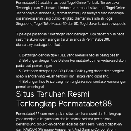
Permatabet88 adalah situs Judi Togel Online Terbaik, Terpercaya,
Terlengkap dan Terbesar di Indonesia. sebagai situs Judi Togel Online
Terpercaya di Indonesia, Permatabet88 juga menyediakan beberapa
pasaran-pasaran yang cukup lengkap, diantaranya adalah Togel
Singapore, Togel Toto Macau 4D dan 5D, Togel Jakarta dan Jowopools.
Tipe-tipe pasangan / bettingan yang beragam juga dapat dipilih pada
saat melakukan pemasangan taruhan anda di Permatabet88.
diantaranya sebagai berikut :
1. Bettingan dengan tipe FULL yang memiliki hadiah paling besar.
2. Bettingan dengan tipe Diskon, Permatabet88 menyediakan diskon
pada saat pemasangan.
3. Bettingan dengan tipe BB ( Bolak Balik ) yang dapat dimenangkan
apabila angka yang keluar terbalik dari angka yang dipasang.
4. Bettingan tipe Prize yang memungkinkan persentase kemenangan
pemain meningkat.
Situs Taruhan Resmi
Terlengkap Permatabet88
Permatabet88.com merupakan situs taruhan resmi dan terlengkap
yang menjamin kenyamanan dan keamanan selama permainan
berlangsung, dibuktikan dengan legalitas dan lisensi yang didapatkan
dari PAGCOR (Philippine Amusement And Gaming Corporation).