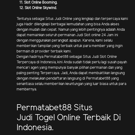
11. Slot Online Booming.
12. Slot Online Skywind.
Tentunya sebagai Situs Judi Online yang lengkap dan terpercaya kami
juga Hadir dilengkapi berbagai kemudahan yang bisa Anda akses
dengan mudah dan cepat. Namun yang lebih pentingnya adalah Anda
dapat memainkan seluruh permainan Judi Slot online 24 Jam ini
dengan menggunakan perangkat apapun. Karena, kami selalu
memberikan tampilan yang terbaik untuk para member yang ingin
bermain di provider terbaik kami.
Dengan hadirnya Permatabet88 sebagai Situs Judi Slot Online
Terpercaya di Indonesia, kini Anda sudah tidak perlu lagi susah payah
mencari agen yang mempunyai banyak pilihan permainan dan yang
paling penting Terpercaya. Jadi, Anda dapat membuktikan langsung
dengan melakukan pendaftaran langsung di Permatabet88 yang
senantiasa selalu memberikan keuntungan yang luar biasa untuk para
membernya.
Permatabet88 Situs
Judi Togel Online Terbaik Di
Indonesia.