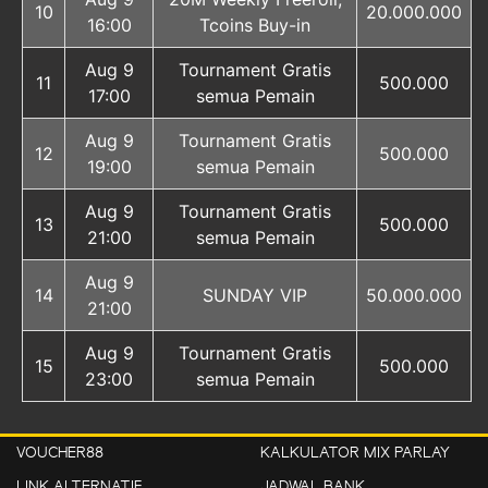
10
20.000.000
16:00
Tcoins Buy-in
Aug 9
Tournament Gratis
11
500.000
17:00
semua Pemain
Aug 9
Tournament Gratis
12
500.000
19:00
semua Pemain
Aug 9
Tournament Gratis
13
500.000
21:00
semua Pemain
Aug 9
14
SUNDAY VIP
50.000.000
21:00
Aug 9
Tournament Gratis
15
500.000
23:00
semua Pemain
VOUCHER88
KALKULATOR MIX PARLAY
LINK ALTERNATIF
JADWAL BANK